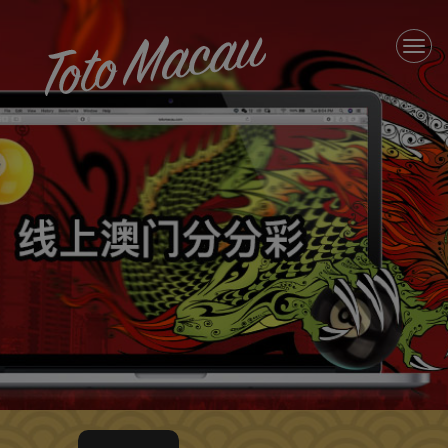
Toggl
naviga