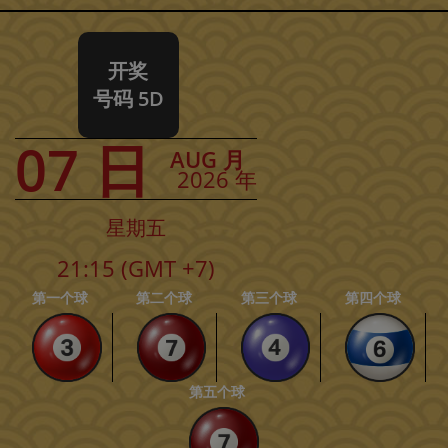
开奖
号码 5D
07
日
AUG
月
2026
年
星期五
21:15 (GMT +7)
第一个球
第二个球
第三个球
第四个球
第五个球